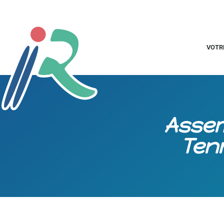
VOTR
Assem
Tenn