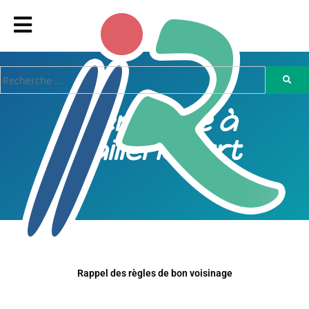
Bien vivre à
Raillencourt
Rappel des règles de bon voisinage