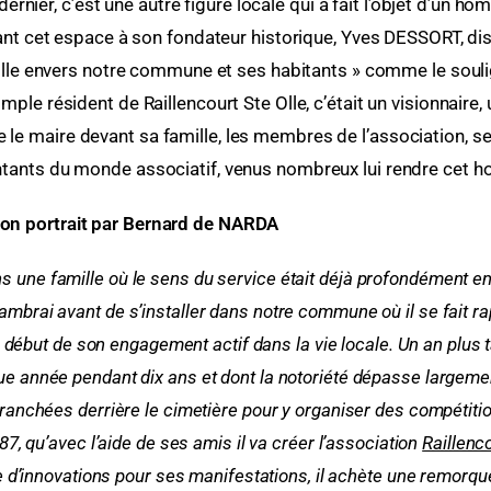
rnier, c’est une autre figure locale qui a fait l’objet d’un 
ant cet espace à son fondateur historique, Yves DESSORT, di
ille envers notre commune et ses habitants » comme le sou
mple résident de Raillencourt Ste Olle, c’était un visionnaire, 
e le maire devant sa famille, les membres de l’association,
sentants du monde associatif, venus nombreux lui rendre cet
on portrait par Bernard de NARDA
s une famille où le sens du service était déjà profondément e
Cambrai avant de s’installer dans notre commune où il se fait ra
e début de son engagement actif dans la vie locale. Un an plus t
ue année pendant dix ans et dont la notoriété dépasse largeme
s tranchées derrière le cimetière pour y organiser des compétit
7, qu’avec l’aide de ses amis il va créer l’association
Raillenc
 d’innovations pour ses manifestations, il achète une remorque