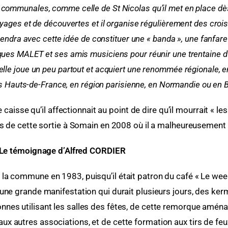
 communales, comme celle de St Nicolas qu’il met en place dès
ages et de découvertes et il organise régulièrement des croisi
endra avec cette idée de constituer une « banda », une fanfar
cques MALET et ses amis musiciens pour réunir une trentaine d
 elle joue un peu partout et acquiert une renommée régionale, 
s Hauts-de-France, en région parisienne, en Normandie ou en 
caisse qu’il affectionnait au point de dire qu’il mourrait « 
urs de cette sortie à Somain en 2008 où il a malheureusement 
Le témoignage d’Alfred CORDIER
a commune en 1983, puisqu’il était patron du café « Le week
une grande manifestation qui durait plusieurs jours, des kerm
ersonnes utilisant les salles des fêtes, de cette remorque amé
x autres associations, et de cette formation aux tirs de feux d