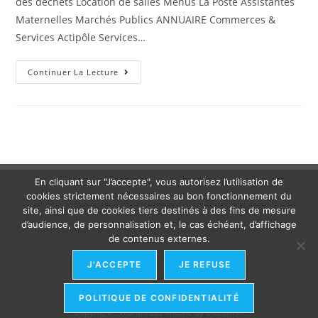
des déchets Location de salles Menus La Poste Assistantes
Maternelles Marchés Publics ANNUAIRE Commerces &
Services Actipôle Services…
Continuer La Lecture
En cliquant sur "J’accepte", vous autorisez l’utilisation de
cookies strictement nécessaires au bon fonctionnement du
site, ainsi que de cookies tiers destinés à des fins de mesure
d’audience, de personnalisation et, le cas échéant, d’affichage
de contenus externes.
J'ACCEPTE
JE REFUSE
POLITIQUE DE CONFIDENTIALITÉ
Copyright - WordPress Theme by OceanWP