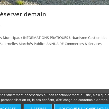
réserver demain
e
ices Municipaux INFORMATIONS PRATIQUES Urbanisme Gestion des
s Maternelles Marchés Publics ANNUAIRE Commerces & Services
cookies strictement nécessaires au bon fonctionnement du site, ainsi que
personnalisation et, le cas échéant, d’affichage de contenus externes.
'ACCEPTE
JE REFUSE
POLITIQUE DE CONFIDENTIAL