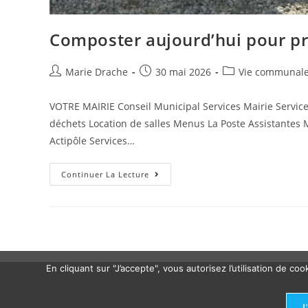
Composter aujourd’hui pour p
Marie Drache
30 mai 2026
Vie communal
VOTRE MAIRIE Conseil Municipal Services Mairie Serv
déchets Location de salles Menus La Poste Assistante
Actipôle Services…
Continuer La Lecture
En cliquant sur "J’accepte", vous autorisez l’utilisation de 
J