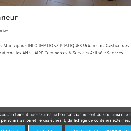
nneur
ative
ices Municipaux INFORMATIONS PRATIQUES Urbanisme Gestion des
 Maternelles ANNUAIRE Commerces & Services Actipôle Services
cookies strictement nécessaires au bon fonctionnement du site, ainsi que
personnalisation et, le cas échéant, d’affichage de contenus externes.
'ACCEPTE
JE REFUSE
POLITIQUE DE CONFIDENTIAL