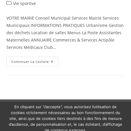
Vie sportive
VOTRE MAIRIE Conseil Municipal Services Mairie Services
Municipaux INFORMATIONS PRATIQUES Urbanisme Gestion
des déchets Location de salles Menus La Poste Assistantes
Maternelles ANNUAIRE Commerces & Services Actipôle
Services Médicaux Club…
Continuer La Lecture
En cliquant sur "J’accepte", vous autorisez l’utilisation de
cookies strictement nécessaires au bon fonctionnement du
site, ainsi que de cookies tiers destinés à des fins de mesure
d’audience, de personnalisation et, le cas échéant, d’affichage
de contenus externes.