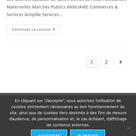
Maternelles Marchés Publics ANNUAIRE Commerces &
Services Actipôle Services…
Continuer La Lecture
1
2
En cliquant sur "J’accepte", vous autorisez l’utilisation de
cookies strictement nécessaires au bon fonctionnement du
site, ainsi que de cookies tiers destinés à des fins de mesure
d’audience, de personnalisation et, le cas échéant, d’affichage
de contenus externes.
J'ACCEPTE
JE REFUSE