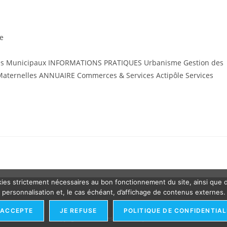
le
ices Municipaux INFORMATIONS PRATIQUES Urbanisme Gestion des
 Maternelles ANNUAIRE Commerces & Services Actipôle Services
cookies strictement nécessaires au bon fonctionnement du site, ainsi que
personnalisation et, le cas échéant, d’affichage de contenus externes.
'ACCEPTE
JE REFUSE
POLITIQUE DE CONFIDENTIAL
Copyright - WordPress Theme by OceanWP